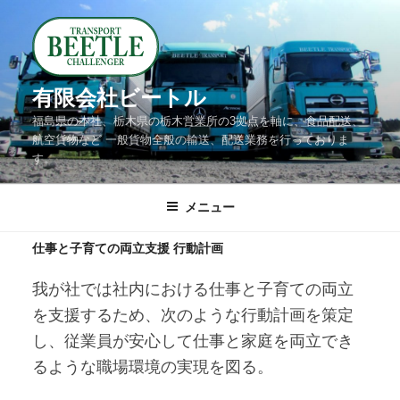
コ
ン
テ
ン
有限会社ビートル
ツ
福島県の本社、栃木県の栃木営業所の3拠点を軸に、食品配送、
へ
航空貨物など 一般貨物全般の輸送、配送業務を行っておりま
す。
ス
キ
メニュー
ッ
プ
仕事と子育ての両立支援 行動計画
我が社では社内における仕事と子育ての両立
を支援するため、次のような行動計画を策定
し、従業員が安心して仕事と家庭を両立でき
るような職場環境の実現を図る。