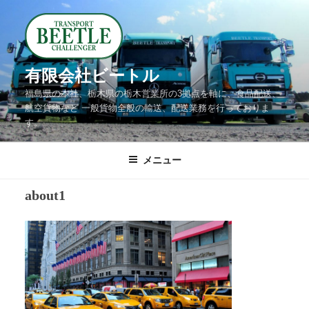
コ
ン
テ
ン
有限会社ビートル
ツ
福島県の本社、栃木県の栃木営業所の3拠点を軸に、食品配送、
へ
航空貨物など 一般貨物全般の輸送、配送業務を行っておりま
す。
ス
キ
メニュー
ッ
プ
about1