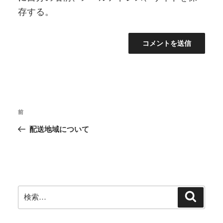
存する。
投
前
前
稿
の
配送地域について
ナ
投
ビ
稿
ゲ
ー
シ
検
検
ョ
索
索:
ン