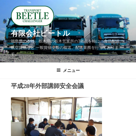
コ
ン
テ
ン
有限会社ビートル
ツ
福島県の本社、栃木県の栃木営業所の3拠点を軸に、食品配送、
へ
航空貨物など 一般貨物全般の輸送、配送業務を行っておりま
す。
ス
キ
メニュー
ッ
プ
平成28年外部講師安全会議