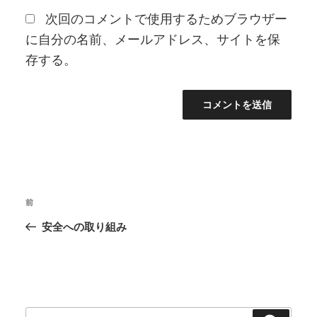
次回のコメントで使用するためブラウザー
に自分の名前、メールアドレス、サイトを保
存する。
投
前
前
稿
の
安全への取り組み
ナ
投
ビ
稿
ゲ
ー
シ
検